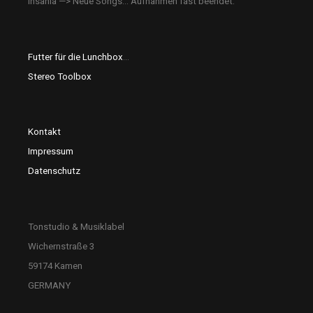
Insania —> Neue Songs… Aufnahmen fast beendet.
Futter für die Lunchbox
…
Stereo Toolbox
Kontakt
Impressum
Datenschutz
Tonstudio & Musiklabel
Wichernstraße 3
59174 Kamen
GERMANY