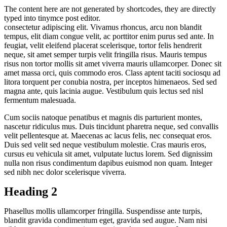
The content here are not generated by shortcodes, they are directly
typed into tinymce post editor.
consectetur adipiscing elit. Vivamus rhoncus, arcu non blandit
tempus, elit diam congue velit, ac porttitor enim purus sed ante. In
feugiat, velit eleifend placerat scelerisque, tortor felis hendrerit
neque, sit amet semper turpis velit fringilla risus. Mauris tempus
risus non tortor mollis sit amet viverra mauris ullamcorper. Donec sit
amet massa orci, quis commodo eros. Class aptent taciti sociosqu ad
litora torquent per conubia nostra, per inceptos himenaeos. Sed sed
magna ante, quis lacinia augue. Vestibulum quis lectus sed nisl
fermentum malesuada.
Cum sociis natoque penatibus et magnis dis parturient montes,
nascetur ridiculus mus. Duis tincidunt pharetra neque, sed convallis
velit pellentesque at. Maecenas ac lacus felis, nec consequat eros.
Duis sed velit sed neque vestibulum molestie. Cras mauris eros,
cursus eu vehicula sit amet, vulputate luctus lorem. Sed dignissim
nulla non risus condimentum dapibus euismod non quam. Integer
sed nibh nec dolor scelerisque viverra.
Heading 2
Phasellus mollis ullamcorper fringilla. Suspendisse ante turpis,
blandit gravida condimentum eget, gravida sed augue. Nam nisi