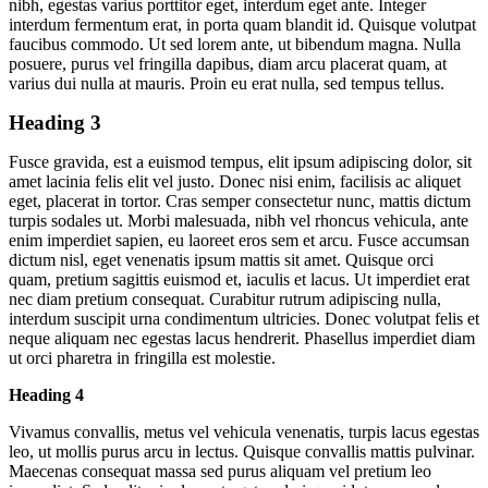
nibh, egestas varius porttitor eget, interdum eget ante. Integer
interdum fermentum erat, in porta quam blandit id. Quisque volutpat
faucibus commodo. Ut sed lorem ante, ut bibendum magna. Nulla
posuere, purus vel fringilla dapibus, diam arcu placerat quam, at
varius dui nulla at mauris. Proin eu erat nulla, sed tempus tellus.
Heading 3
Fusce gravida, est a euismod tempus, elit ipsum adipiscing dolor, sit
amet lacinia felis elit vel justo. Donec nisi enim, facilisis ac aliquet
eget, placerat in tortor. Cras semper consectetur nunc, mattis dictum
turpis sodales ut. Morbi malesuada, nibh vel rhoncus vehicula, ante
enim imperdiet sapien, eu laoreet eros sem et arcu. Fusce accumsan
dictum nisl, eget venenatis ipsum mattis sit amet. Quisque orci
quam, pretium sagittis euismod et, iaculis et lacus. Ut imperdiet erat
nec diam pretium consequat. Curabitur rutrum adipiscing nulla,
interdum suscipit urna condimentum ultricies. Donec volutpat felis et
neque aliquam nec egestas lacus hendrerit. Phasellus imperdiet diam
ut orci pharetra in fringilla est molestie.
Heading 4
Vivamus convallis, metus vel vehicula venenatis, turpis lacus egestas
leo, ut mollis purus arcu in lectus. Quisque convallis mattis pulvinar.
Maecenas consequat massa sed purus aliquam vel pretium leo